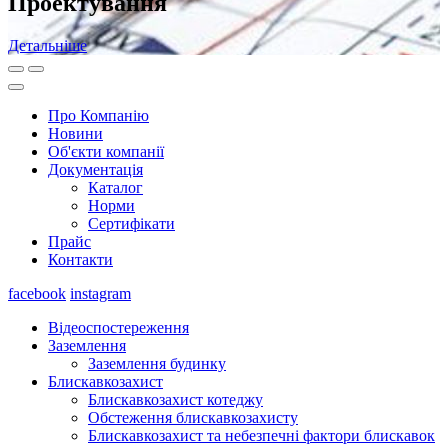
Проектування
Детальніше
Про Компанію
Новини
Об'єкти компанії
Документація
Каталог
Норми
Сертифікати
Прайс
Контакти
facebook
instagram
Відеоспостереження
Заземлення
Заземлення будинку
Блискавкозахист
Блискавкозахист котеджу
Обстеження блискавкозахисту
Блискавкозахист та небезпечні фактори блискавок