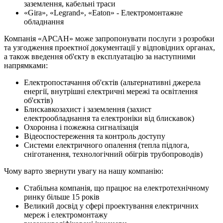
заземлення, кабельні траси
«Gira», «Legrand», «Eaton» - Електромонтажне
обладнання
Компанія «АРСАН» може запропонувати послуги з розробки
та узгодження проектної документації у відповідних органах,
а також введення об'єкту в експлуатацію за наступними
напрямками:
Електропостачання об'єктів (альтернативні джерела
енергії, внутрішні електричні мережі та освітлення
об'єктів)
Блискавкозахист і заземлення (захист
електрообладнання та електроніки від блискавок)
Охоронна і пожежна сигналізація
Відеоспостереження та контроль доступу
Системи електричного опалення (тепла підлога,
сніготанення, технологічний обігрів трубопроводів)
Чому варто звернути увагу на нашу компанію:
Стабільна компанія, що працює на електротехнічному
ринку більше 15 років
Великий досвід у сфері проектування електричних
мереж і електромонтажу