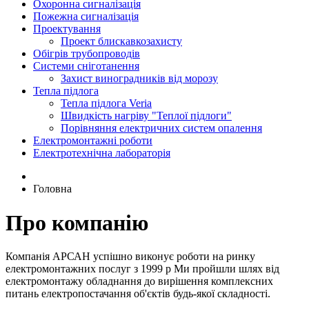
Охоронна сигналізація
Пожежна сигналізація
Проектування
Проект блискавкозахисту
Обігрів трубопроводів
Системи сніготанення
Захист виноградників від морозу
Тепла підлога
Тепла підлога Veria
Швидкість нагріву "Теплої підлоги"
Порівняння електричних систем опалення
Електромонтажні роботи
Електротехнічна лабораторія
Головна
Про компанію
Компанія АРСАН успішно виконує роботи на ринку
електромонтажних послуг з 1999 р Ми пройшли шлях від
електромонтажу обладнання до вирішення комплексних
питань електропостачання об'єктів будь-якої складності.