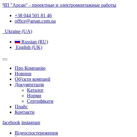
ЧП "Арсан" - проектные и электромонтажные работы
+38 044 501 81 46
office@arsan.com.ua
Ukraine (UA)
Russian (RU)
English (UK)
Про Компанію
Новини
Об'єкти компанії
Документація
Каталог
Норми
Сертифікати
Прайс
Контакти
facebook
instagram
Відеоспостереження